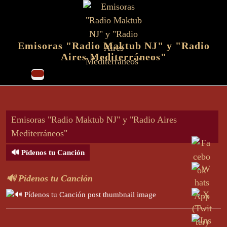
Skip
to
content
Emisoras "Radio Maktub NJ" y "Radio
Skip
Aires Mediterráneos"
to
content
Open
Button
Emisoras "Radio Maktub NJ" y "Radio Aires
Mediterráneos"
🔊 Pídenos tu Canción
🔊 Pídenos tu Canción