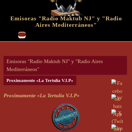
Skip
to
Emisoras "Radio Maktub NJ" y "Radio
content
Aires Mediterráneos"
Skip
to
Open
Button
content
Emisoras "Radio Maktub NJ" y "Radio Aires
Mediterráneos"
Proximamente «La Tertulia V.I.P»
Proximamente «La Tertulia V.I.P»