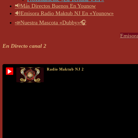
📢Más Directos Buenos En Younow
🔊Emisora Radio Maktub NJ En «Younow»
📣Nuestra Mascota «Dubby»🎧
Close
Emisora
Button
En Directo canal 2
Radio Maktub NJ 2