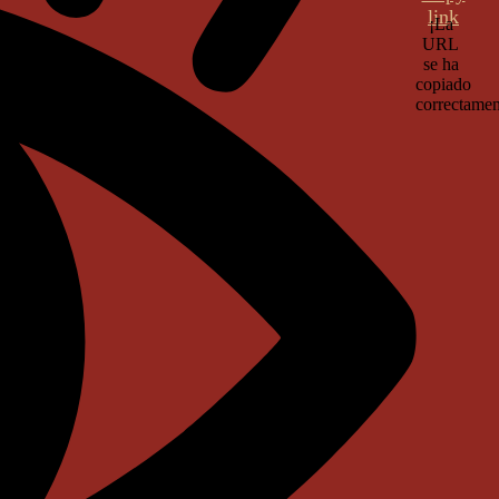
¡La
URL
se ha
copiado
correctamen