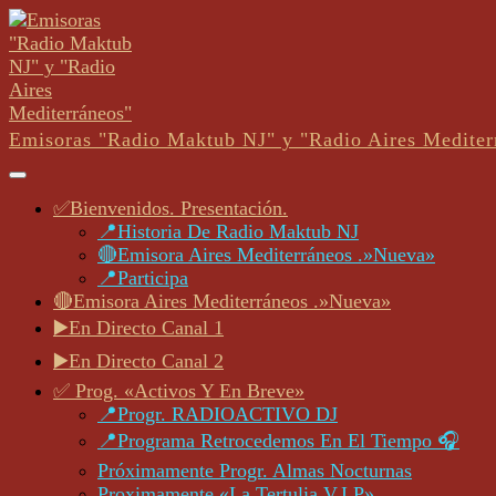
Skip
to
content
Skip
to
content
Emisoras "Radio Maktub NJ" y "Radio Aires Mediter
Open
Button
✅Bienvenidos. Presentación.
📍Historia De Radio Maktub NJ
🔴Emisora Aires Mediterráneos .»Nueva»
📍Participa
🔴Emisora Aires Mediterráneos .»Nueva»
▶️En Directo Canal 1
▶️En Directo Canal 2
✅ Prog. «Activos Y En Breve»
📍Progr. RADIOACTIVO DJ
📍Programa Retrocedemos En El Tiempo 🎧
Próximamente Progr. Almas Nocturnas
Proximamente «La Tertulia V.I.P»