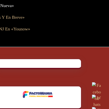
.»Nueva»
s Y En Breve»
 NJ En «Younow»