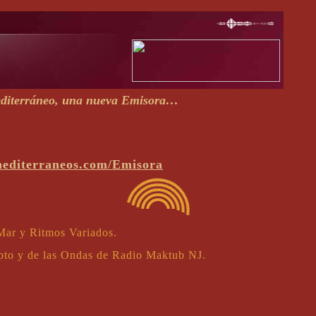
editerráneo, una nueva
Emisora…
smediterraneos.com/Emisora
Mar y Ritmos Variados.
ipto y de las Ondas de Radio Maktub NJ.