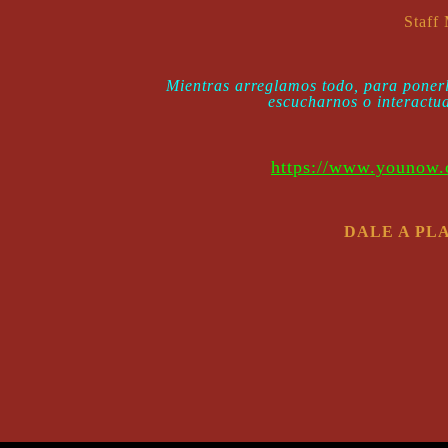
Staff
Mientras arreglamos todo, para pone
escucharnos o interactu
https://www.younow.c
DALE A PL