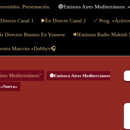
nvenidos. Presentación.
🔴Emisora Aires Mediterráneos 
 Directo Canal 1
▶️En Directo Canal 2
✅ Prog. «Activo
s Directos Buenos En Younow
🔊Emisora Radio Maktub
estra Mascota «Dubby»🎧
res Mediterráneos"
🔴Emisora Aires Mediterráneos
.»Nueva»