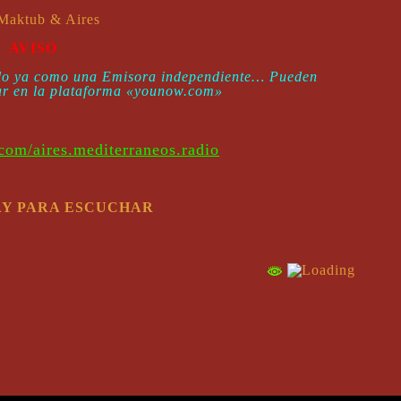
 Maktub & Aires
AVISO
rlo ya como una Emisora independiente… Pueden
ar en la plataforma «younow.com»
om/aires.mediterraneos.radio
AY PARA ESCUCHAR