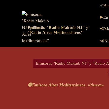
Skip
✅Bie
to
content
▶️En
Skip
Emisoras "Radio Maktub NJ" y
to
📢Má
"Radio Aires Mediterráneos"
content
📣Nu
Emisoras "Radio Maktub NJ" y "Radio Ai
🔴Emisora Aires Mediterráneos .»Nueva»